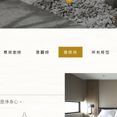
尊榮套房
景觀房
雅緻房
所有房型
澄淨身心。