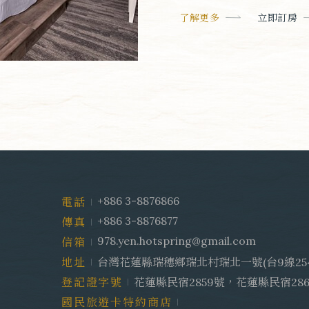
了解更多
立即訂房
+886 3-8876866
電話
+886 3-8876877
傳真
978.yen.hotspring@gmail.com
信箱
地址
台灣花蓮縣瑞穗鄉瑞北村瑞北一號(台9線254 
登記證字號
花蓮縣民宿2859號，花蓮縣民宿28
國民旅遊卡特約商店