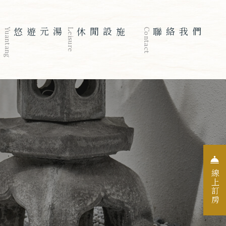
Yuantang
悠遊元湯
Leisure
休閒設施
Contact
聯絡我們
入住日期
退房日期
人數
07
08
01
線上訂房
2026
Aug
2026
Aug
Guests