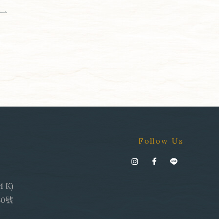
Follow Us
K)
60號