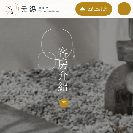
線上訂房
入住日期
06
2026
Aug
客房介紹
Room
退房日期
07
2026
Aug
人數
01
室
Guests