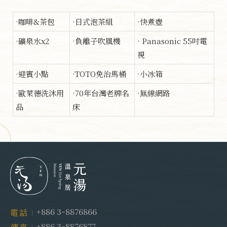
·咖啡&茶包
·日式泡茶組
·快煮壺
·礦泉水x2
·負離子吹風機
· Panasonic 55吋電
視
·迎賓小點
·TOTO免治馬桶
·小冰箱
·歐萊德洗沐用
·70年台灣老牌名
·無線網路
品
床
+886 3-8876866
電話
+886 3-8876877