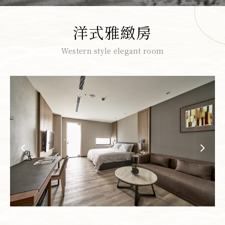
洋式雅緻房
Western style elegant room