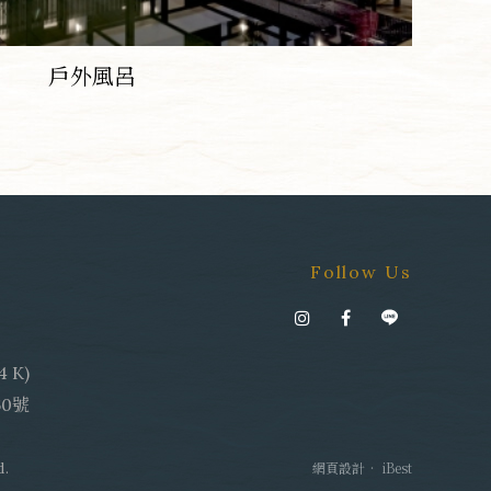
戶外風呂
Follow Us
K)
60號
‧
網頁設計
iBest
d.