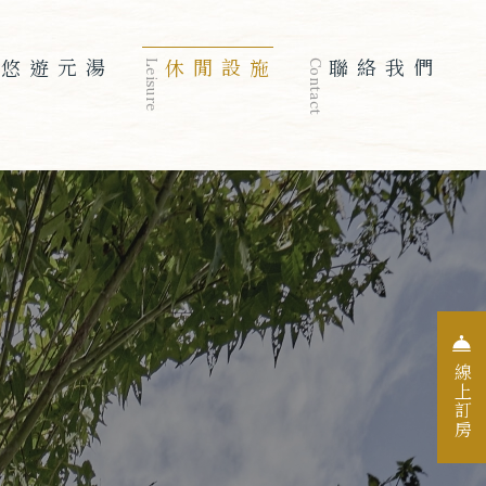
悠遊元湯
Leisure
休閒設施
Contact
聯絡我們
入住日期
退房日期
人數
07
08
01
線上訂房
2026
Aug
2026
Aug
Guests