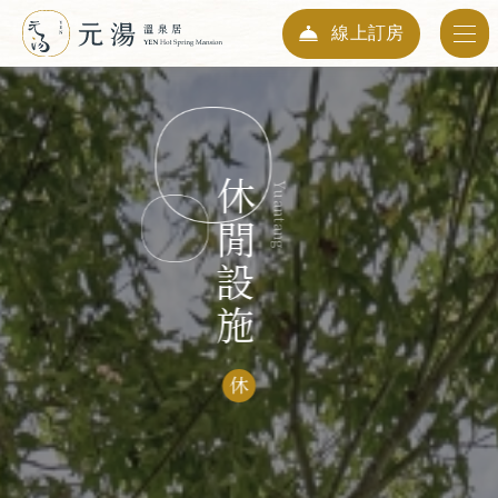
線上訂房
入住日期
07
2026
Aug
休閒設施
Yuantang
退房日期
08
2026
Aug
人數
01
休
Guests