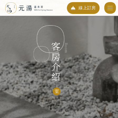
線上訂房
入住日期
10
2026
Aug
客房介紹
Room
退房日期
11
2026
Aug
人數
01
室
Guests