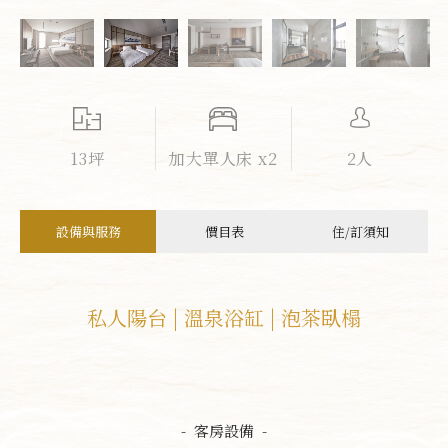
13坪
加大單人床 x2
2人
設備與服務
價目表
住/訂須知
私人陽台 | 溫泉浴缸 | 泡茶臥榻
- 客房設備 -