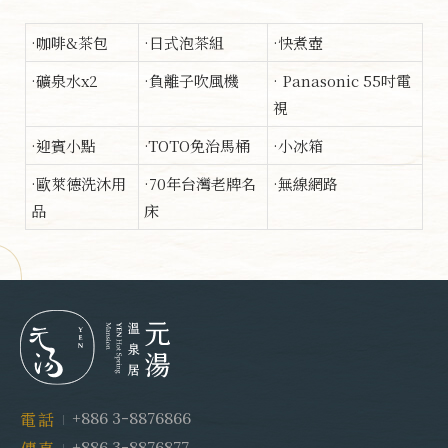
·咖啡&茶包
·日式泡茶組
·快煮壺
·礦泉水x2
·負離子吹風機
· Panasonic 55吋電
視
·迎賓小點
·TOTO免治馬桶
·小冰箱
·歐萊德洗沐用
·70年台灣老牌名
·無線網路
品
床
+886 3-8876866
電話
+886 3-8876877