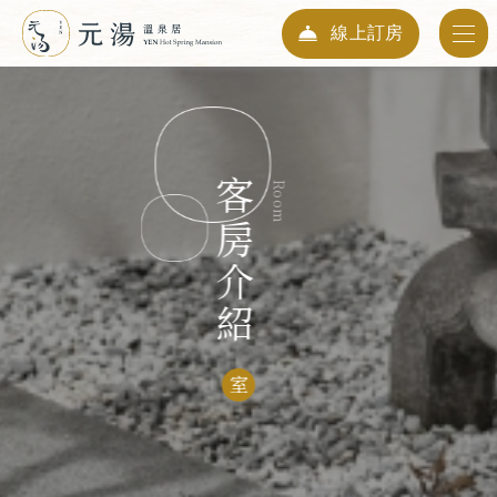
線上訂房
入住日期
06
2026
Aug
客房介紹
Room
退房日期
07
2026
Aug
人數
01
室
Guests