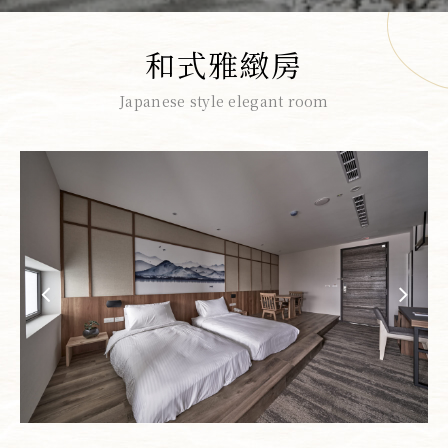
和式雅緻房
Japanese style elegant room