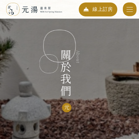
線上訂房
入住日期
07
2026
Aug
關於我們
About
退房日期
08
2026
Aug
人數
01
元
Guests