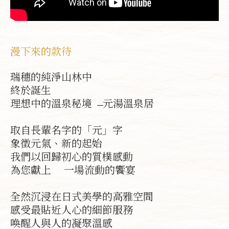
漫下來的款待
瑞穗的純淨山林中
終於誕生
理想中的溫泉秘境 ̶ 元湯溫泉居
取自長輩名字的「元」字
象徵元氣、新的起始
我們以回歸初心的質樸感動
為您獻上 一場流動的饗宴
全然沉浸在日式美學的高雅空間
感受最貼近人心的細節服務
喚醒人與人的凝聚溫感